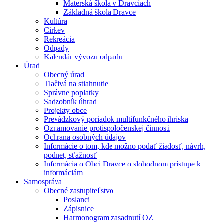
Materská škola v Dravciach
Základná škola Dravce
Kultúra
Cirkev
Rekreácia
Odpady
Kalendár vývozu odpadu
Úrad
Obecný úrad
Tlačivá na stiahnutie
Správne poplatky
Sadzobník úhrad
Projekty obce
Prevádzkový poriadok multifunkčného ihriska
Oznamovanie protispoločenskej činnosti
Ochrana osobných údajov
Informácie o tom, kde možno podať žiadosť, návrh,
podnet, sťažnosť
Informácia o Obci Dravce o slobodnom prístupe k
informáciám
Samospráva
Obecné zastupiteľstvo
Poslanci
Zápisnice
Harmonogram zasadnutí OZ