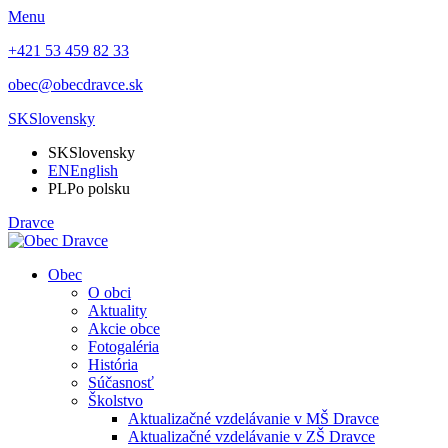
Menu
+421 53 459 82 33
obec@obecdravce.sk
SK
Slovensky
SK
Slovensky
EN
English
PL
Po polsku
Dravce
Obec
O obci
Aktuality
Akcie obce
Fotogaléria
História
Súčasnosť
Školstvo
Aktualizačné vzdelávanie v MŠ Dravce
Aktualizačné vzdelávanie v ZŠ Dravce