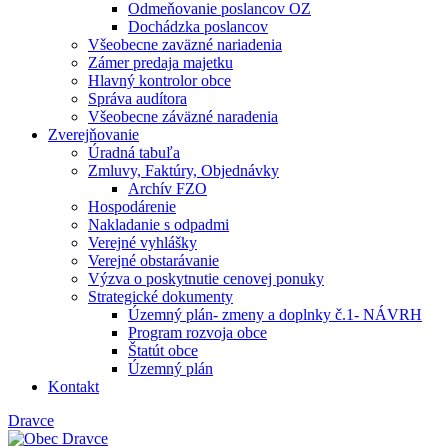
Odmeňovanie poslancov OZ
Dochádzka poslancov
Všeobecne zaväzné nariadenia
Zámer predaja majetku
Hlavný kontrolor obce
Správa audítora
Všeobecne záväzné naradenia
Zverejňovanie
Úradná tabuľa
Zmluvy, Faktúry, Objednávky
Archív FZO
Hospodárenie
Nakladanie s odpadmi
Verejné vyhlášky
Verejné obstarávanie
Výzva o poskytnutie cenovej ponuky
Strategické dokumenty
Územný plán- zmeny a doplnky č.1- NÁVRH
Program rozvoja obce
Štatút obce
Územný plán
Kontakt
Dravce