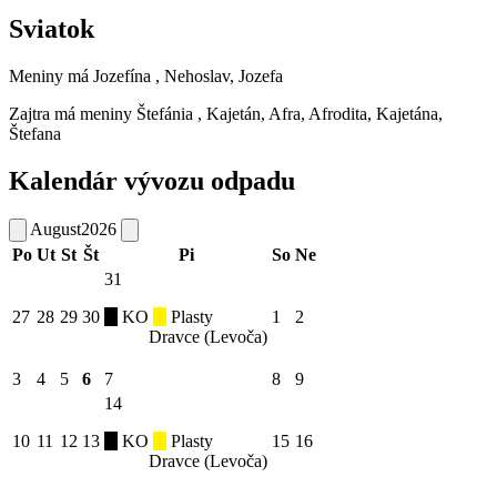
Sviatok
Meniny má
Jozefína
, Nehoslav, Jozefa
Zajtra má meniny
Štefánia
, Kajetán, Afra, Afrodita, Kajetána,
Štefana
Kalendár vývozu odpadu
August
2026
Po
Ut
St
Št
Pi
So
Ne
31
27
28
29
30
KO
Plasty
1
2
Dravce (Levoča)
3
4
5
6
7
8
9
14
10
11
12
13
KO
Plasty
15
16
Dravce (Levoča)