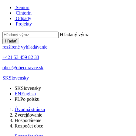
Seniori
Cintorín
Odpady
Projekty
Hľadaný výraz
Hľadať
rozšírené vyhľadávanie
+421 53 459 82 33
obec@obecdravce.sk
SK
Slovensky
SK
Slovensky
EN
English
PL
Po polsku
Úvodná stránka
Zverejňovanie
Hospodárenie
Rozpočet obce