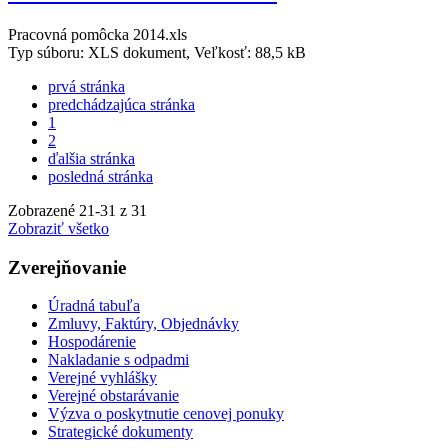
Pracovná pomôcka 2014.xls
Typ súboru: XLS dokument, Veľkosť: 88,5 kB
prvá stránka
predchádzajúca stránka
1
2
ďalšia stránka
posledná stránka
Zobrazené
21
-
31
z 31
Zobraziť všetko
Zverejňovanie
Úradná tabuľa
Zmluvy, Faktúry, Objednávky
Hospodárenie
Nakladanie s odpadmi
Verejné vyhlášky
Verejné obstarávanie
Výzva o poskytnutie cenovej ponuky
Strategické dokumenty