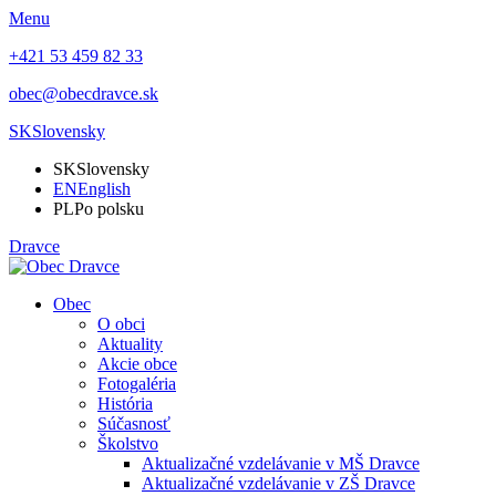
Menu
+421 53 459 82 33
obec@obecdravce.sk
SK
Slovensky
SK
Slovensky
EN
English
PL
Po polsku
Dravce
Obec
O obci
Aktuality
Akcie obce
Fotogaléria
História
Súčasnosť
Školstvo
Aktualizačné vzdelávanie v MŠ Dravce
Aktualizačné vzdelávanie v ZŠ Dravce