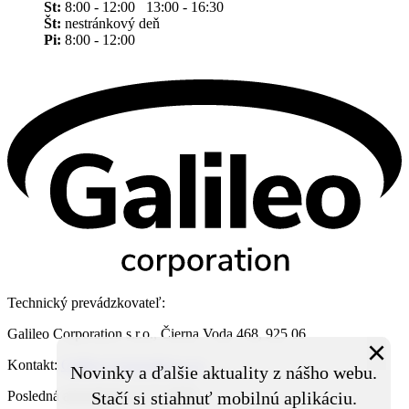
St:
8:00 - 12:00 13:00 - 16:30
Št:
nestránkový deň
Pi:
8:00 - 12:00
Technický prevádzkovateľ:
Galileo Corporation s.r.o., Čierna Voda 468, 925 06
×
Kontakt:
Galileo Corporation s.r.o.
Novinky a ďalšie aktuality z nášho webu.
Stačí si stiahnuť mobilnú aplikáciu.
Posledná aktualizácia: 6. 8. 2026