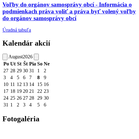
Voľby do orgánov samosprávy obcí - Informácia o
podmienkach práva voliť a práva byť volený voľby
do orgánov samosprávy obcí
Úradná tabuľa
Kalendár akcií
August
2026
Po
Ut
St
Št
Pia
So
Ne
27
28
29
30
31
1
2
3
4
5
6
7
8
9
10
11
12
13
14
15
16
17
18
19
20
21
22
23
24
25
26
27
28
29
30
31
1
2
3
4
5
6
Fotogaléria