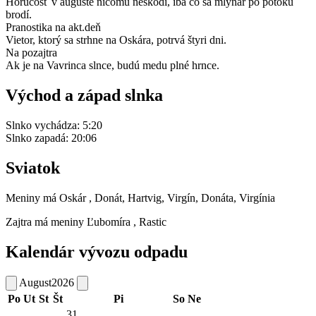
Horúčosť v auguste ničomu neškodí, iba čo sa mlynár po potoku
brodí.
Pranostika na akt.deň
Vietor, ktorý sa strhne na Oskára, potrvá štyri dni.
Na pozajtra
Ak je na Vavrinca slnce, budú medu plné hrnce.
Východ a západ slnka
Slnko vychádza:
5:20
Slnko zapadá:
20:06
Sviatok
Meniny má
Oskár
, Donát, Hartvig, Virgín, Donáta, Virgínia
Zajtra má meniny
Ľubomíra
, Rastic
Kalendár vývozu odpadu
August
2026
Po
Ut
St
Št
Pi
So
Ne
31