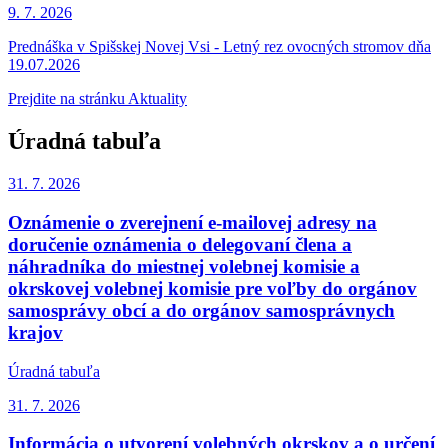
9. 7.
2026
Prednáška v Spišskej Novej Vsi - Letný rez ovocných stromov dňa
19.07.2026
Prejdite na stránku Aktuality
Úradná tabuľa
31. 7.
2026
Oznámenie o zverejnení e-mailovej adresy na
doručenie oznámenia o delegovaní člena a
náhradníka do miestnej volebnej komisie a
okrskovej volebnej komisie pre voľby do orgánov
samosprávy obcí a do orgánov samosprávnych
krajov
Úradná tabuľa
31. 7.
2026
Informácia o utvorení volebných okrskov a o určení