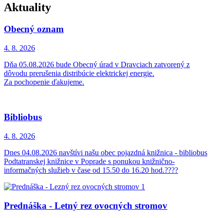
Aktuality
Obecný oznam
4. 8.
2026
Dňa 05.08.2026 bude Obecný úrad v Dravciach zatvorený z
dôvodu prerušenia distribúcie elektrickej energie.
Za pochopenie ďakujeme.
Bibliobus
4. 8.
2026
Dnes 04.08.2026 navštívi našu obec pojazdná knižnica - bibliobus
Podtatranskej knižnice v Poprade s ponukou knižnično-
informačných služieb v čase od 15.50 do 16.20 hod.????
Prednáška - Letný rez ovocných stromov