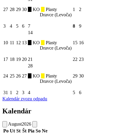
27
28
29
30
KO
Plasty
1
2
Dravce (Levoča)
3
4
5
6
7
8
9
14
10
11
12
13
KO
Plasty
15
16
Dravce (Levoča)
17
18
19
20
21
22
23
28
24
25
26
27
KO
Plasty
29
30
Dravce (Levoča)
31
1
2
3
4
5
6
Kalendár zvozu odpadu
Kalendár
August
2026
Po
Ut
St
Št
Pia
So
Ne