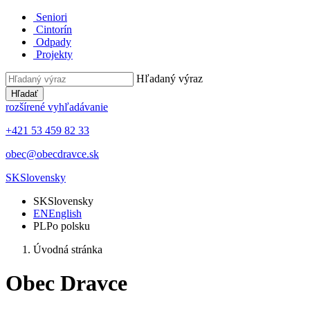
Seniori
Cintorín
Odpady
Projekty
Hľadaný výraz
Hľadať
rozšírené vyhľadávanie
+421 53 459 82 33
obec@obecdravce.sk
SK
Slovensky
SK
Slovensky
EN
English
PL
Po polsku
Úvodná stránka
Obec Dravce