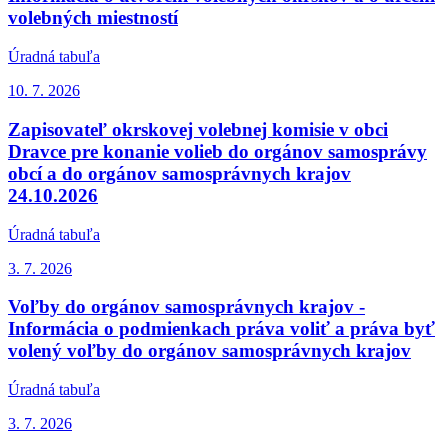
volebných miestností
Úradná tabuľa
10. 7.
2026
Zapisovateľ okrskovej volebnej komisie v obci
Dravce pre konanie volieb do orgánov samosprávy
obcí a do orgánov samosprávnych krajov
24.10.2026
Úradná tabuľa
3. 7.
2026
Voľby do orgánov samosprávnych krajov -
Informácia o podmienkach práva voliť a práva byť
volený voľby do orgánov samosprávnych krajov
Úradná tabuľa
3. 7.
2026