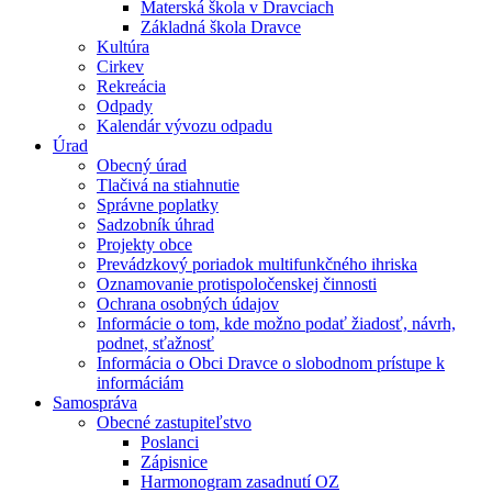
Materská škola v Dravciach
Základná škola Dravce
Kultúra
Cirkev
Rekreácia
Odpady
Kalendár vývozu odpadu
Úrad
Obecný úrad
Tlačivá na stiahnutie
Správne poplatky
Sadzobník úhrad
Projekty obce
Prevádzkový poriadok multifunkčného ihriska
Oznamovanie protispoločenskej činnosti
Ochrana osobných údajov
Informácie o tom, kde možno podať žiadosť, návrh,
podnet, sťažnosť
Informácia o Obci Dravce o slobodnom prístupe k
informáciám
Samospráva
Obecné zastupiteľstvo
Poslanci
Zápisnice
Harmonogram zasadnutí OZ