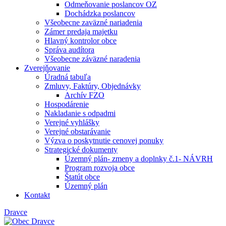
Odmeňovanie poslancov OZ
Dochádzka poslancov
Všeobecne zaväzné nariadenia
Zámer predaja majetku
Hlavný kontrolor obce
Správa audítora
Všeobecne záväzné naradenia
Zverejňovanie
Úradná tabuľa
Zmluvy, Faktúry, Objednávky
Archív FZO
Hospodárenie
Nakladanie s odpadmi
Verejné vyhlášky
Verejné obstarávanie
Výzva o poskytnutie cenovej ponuky
Strategické dokumenty
Územný plán- zmeny a doplnky č.1- NÁVRH
Program rozvoja obce
Štatút obce
Územný plán
Kontakt
Dravce