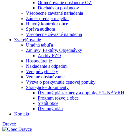
Odmeňovanie poslancov OZ
Dochádzka poslancov
Všeobecne zaväzné nariadenia
Zámer predaja majetku
Hlavný kontrolor obce
Správa audítora
Všeobecne záväzné naradenia
Zverejňovanie
Úradná tabuľa
Zmluvy, Faktúry, Objednávky
Archív FZO
Hospodárenie
Nakladanie s odpadmi
Verejné vyhlášky
Verejné obstarávanie
Výzva o poskytnutie cenovej ponuky
Strategické dokumenty
Územný plán- zmeny a doplnky č.1- NÁVRH
Program rozvoja obce
Štatút obce
Územný plán
Kontakt
Dravce