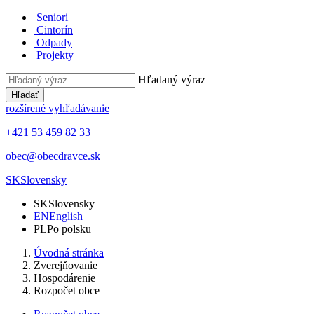
Seniori
Cintorín
Odpady
Projekty
Hľadaný výraz
Hľadať
rozšírené vyhľadávanie
+421 53 459 82 33
obec@obecdravce.sk
SK
Slovensky
SK
Slovensky
EN
English
PL
Po polsku
Úvodná stránka
Zverejňovanie
Hospodárenie
Rozpočet obce