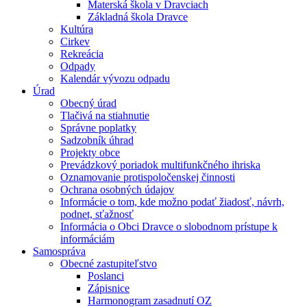
Materská škola v Dravciach
Základná škola Dravce
Kultúra
Cirkev
Rekreácia
Odpady
Kalendár vývozu odpadu
Úrad
Obecný úrad
Tlačivá na stiahnutie
Správne poplatky
Sadzobník úhrad
Projekty obce
Prevádzkový poriadok multifunkčného ihriska
Oznamovanie protispoločenskej činnosti
Ochrana osobných údajov
Informácie o tom, kde možno podať žiadosť, návrh,
podnet, sťažnosť
Informácia o Obci Dravce o slobodnom prístupe k
informáciám
Samospráva
Obecné zastupiteľstvo
Poslanci
Zápisnice
Harmonogram zasadnutí OZ