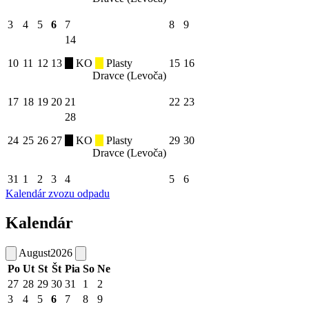
3
4
5
6
7
8
9
14
10
11
12
13
KO
Plasty
15
16
Dravce (Levoča)
17
18
19
20
21
22
23
28
24
25
26
27
KO
Plasty
29
30
Dravce (Levoča)
31
1
2
3
4
5
6
Kalendár zvozu odpadu
Kalendár
August
2026
Po
Ut
St
Št
Pia
So
Ne
27
28
29
30
31
1
2
3
4
5
6
7
8
9