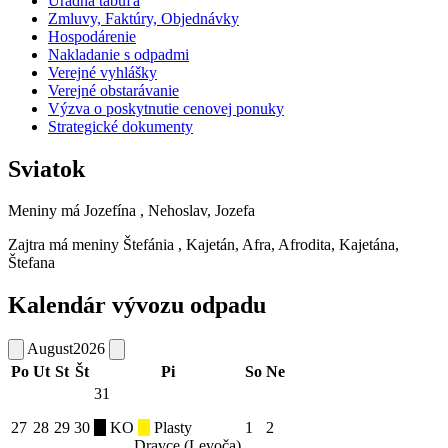
Úradná tabuľa
Zmluvy, Faktúry, Objednávky
Hospodárenie
Nakladanie s odpadmi
Verejné vyhlášky
Verejné obstarávanie
Výzva o poskytnutie cenovej ponuky
Strategické dokumenty
Sviatok
Meniny má
Jozefína
, Nehoslav, Jozefa
Zajtra má meniny
Štefánia
, Kajetán, Afra, Afrodita, Kajetána,
Štefana
Kalendár vývozu odpadu
August
2026
Po
Ut
St
Št
Pi
So
Ne
31
27
28
29
30
KO
Plasty
1
2
Dravce (Levoča)