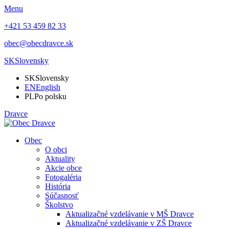
Menu
+421 53 459 82 33
obec@obecdravce.sk
SK
Slovensky
SK
Slovensky
EN
English
PL
Po polsku
Dravce
Obec
O obci
Aktuality
Akcie obce
Fotogaléria
História
Súčasnosť
Školstvo
Aktualizačné vzdelávanie v MŠ Dravce
Aktualizačné vzdelávanie v ZŠ Dravce