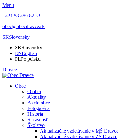
Menu
+421 53 459 82 33
obec@obecdravce.sk
SK
Slovensky
SK
Slovensky
EN
English
PL
Po polsku
Dravce
Obec
O obci
Aktuality
Akcie obce
Fotogaléria
História
Súčasnosť
Školstvo
Aktualizačné vzdelávanie v MŠ Dravce
Aktualizačné vzdelávanie v ZŠ Dravce