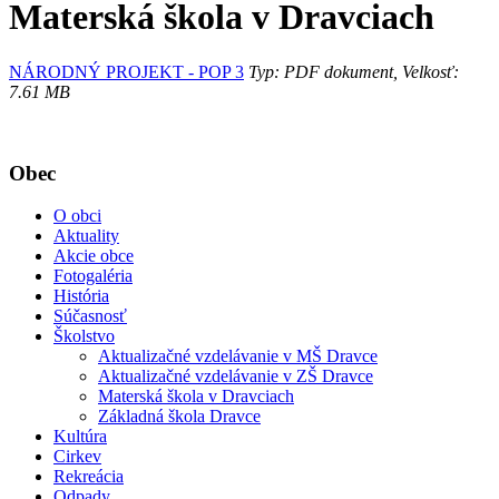
Materská škola v Dravciach
NÁRODNÝ PROJEKT - POP 3
Typ: PDF dokument, Velkosť:
7.61 MB
Obec
O obci
Aktuality
Akcie obce
Fotogaléria
História
Súčasnosť
Školstvo
Aktualizačné vzdelávanie v MŠ Dravce
Aktualizačné vzdelávanie v ZŠ Dravce
Materská škola v Dravciach
Základná škola Dravce
Kultúra
Cirkev
Rekreácia
Odpady