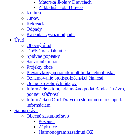
Materská škola v Dravciach
Základná škola Dravce
Kultúra
Cirkev
Rekreácia
Odpady
Kalendár vývozu odpadu
Úrad
Obecný úrad
Tlačivá na stiahnutie
Správne poplatky
Sadzobník úhrad
Projekty obce
Prevádzkový poriadok multifunkčného ihriska
Oznamovanie protispoločenskej činnosti
Ochrana osobných údajov
Informácie o tom, kde možno podať žiadosť, návrh,
podnet, sťažnosť
Informácia o Obci Dravce o slobodnom prístupe k
informáciám
Samospráva
Obecné zastupiteľstvo
Poslanci
Zápisnice
Harmonogram zasadnutí OZ