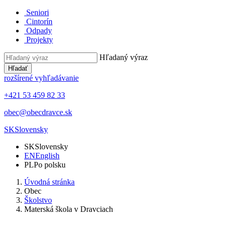
Seniori
Cintorín
Odpady
Projekty
Hľadaný výraz
Hľadať
rozšírené vyhľadávanie
+421 53 459 82 33
obec@obecdravce.sk
SK
Slovensky
SK
Slovensky
EN
English
PL
Po polsku
Úvodná stránka
Obec
Školstvo
Materská škola v Dravciach