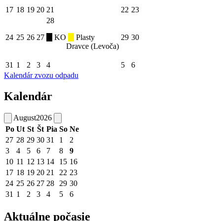
17
18
19
20
21
22
23
28
24
25
26
27
KO
Plasty
29
30
Dravce (Levoča)
31
1
2
3
4
5
6
Kalendár zvozu odpadu
Kalendár
August
2026
Po
Ut
St
Št
Pia
So
Ne
27
28
29
30
31
1
2
3
4
5
6
7
8
9
10
11
12
13
14
15
16
17
18
19
20
21
22
23
24
25
26
27
28
29
30
31
1
2
3
4
5
6
Aktuálne počasie