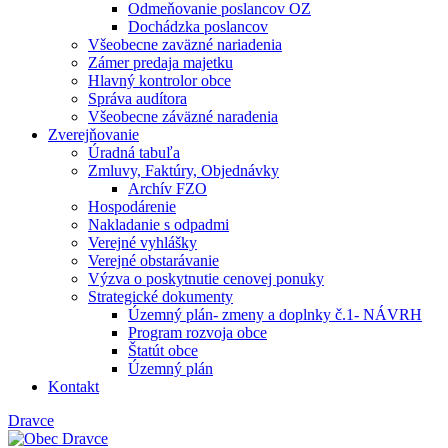
Odmeňovanie poslancov OZ
Dochádzka poslancov
Všeobecne zaväzné nariadenia
Zámer predaja majetku
Hlavný kontrolor obce
Správa audítora
Všeobecne záväzné naradenia
Zverejňovanie
Úradná tabuľa
Zmluvy, Faktúry, Objednávky
Archív FZO
Hospodárenie
Nakladanie s odpadmi
Verejné vyhlášky
Verejné obstarávanie
Výzva o poskytnutie cenovej ponuky
Strategické dokumenty
Územný plán- zmeny a doplnky č.1- NÁVRH
Program rozvoja obce
Štatút obce
Územný plán
Kontakt
Dravce