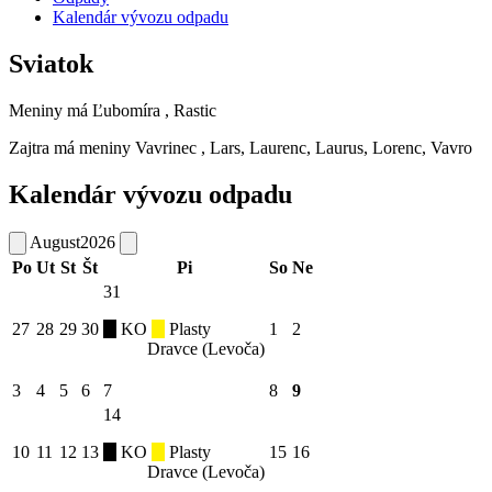
Kalendár vývozu odpadu
Sviatok
Meniny má
Ľubomíra
, Rastic
Zajtra má meniny
Vavrinec
, Lars, Laurenc, Laurus, Lorenc, Vavro
Kalendár vývozu odpadu
August
2026
Po
Ut
St
Št
Pi
So
Ne
31
27
28
29
30
KO
Plasty
1
2
Dravce (Levoča)
3
4
5
6
7
8
9
14
10
11
12
13
KO
Plasty
15
16
Dravce (Levoča)