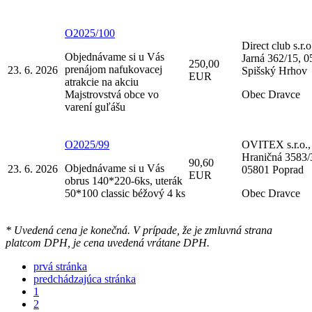
O2025/100
Direct club s.r.o
Objednávame si u Vás
Jarná 362/15, 
250,00
prenájom nafukovacej
23. 6. 2026
Spišský Hrhov
EUR
atrakcie na akciu
Majstrovstvá obce vo
Obec Dravce
varení guľášu
O2025/99
OVITEX s.r.o.,
Hraničná 3583/
90,60
Objednávame si u Vás
23. 6. 2026
05801 Poprad
EUR
obrus 140*220-6ks, uterák
50*100 classic béžový 4 ks
Obec Dravce
* Uvedená cena je konečná. V prípade, že je zmluvná strana
platcom DPH, je cena uvedená vrátane DPH.
prvá stránka
predchádzajúca stránka
1
2