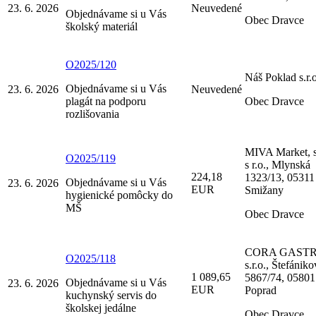
23. 6. 2026
Neuvedené
Objednávame si u Vás
Obec Dravce
školský materiál
O2025/120
Náš Poklad s.r.o
Objednávame si u Vás
23. 6. 2026
Neuvedené
plagát na podporu
Obec Dravce
rozlišovania
MIVA Market, s
O2025/119
s r.o., Mlynská
224,18
1323/13, 05311
Objednávame si u Vás
23. 6. 2026
EUR
Smižany
hygienické pomôcky do
MŠ
Obec Dravce
CORA GAST
O2025/118
s.r.o., Štefánik
1 089,65
5867/74, 05801
Objednávame si u Vás
23. 6. 2026
EUR
Poprad
kuchynský servis do
školskej jedálne
Obec Dravce