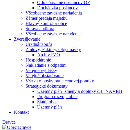
Odmeňovanie poslancov OZ
Dochádzka poslancov
Všeobecne zaväzné nariadenia
Zámer predaja majetku
Hlavný kontrolor obce
Správa audítora
Všeobecne záväzné naradenia
Zverejňovanie
Úradná tabuľa
Zmluvy, Faktúry, Objednávky
Archív FZO
Hospodárenie
Nakladanie s odpadmi
Verejné vyhlášky
Verejné obstarávanie
Výzva o poskytnutie cenovej ponuky
Strategické dokumenty
Územný plán- zmeny a doplnky č.1- NÁVRH
Program rozvoja obce
Štatút obce
Územný plán
Kontakt
Dravce