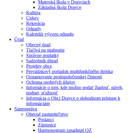
Materská škola v Dravciach
Základná škola Dravce
Kultúra
Cirkev
Rekreácia
Odpady
Kalendár vývozu odpadu
Úrad
Obecný úrad
Tlačivá na stiahnutie
Správne poplatky
Sadzobník úhrad
Projekty obce
Prevádzkový poriadok multifunkčného ihriska
Oznamovanie protispoločenskej činnosti
Ochrana osobných údajov
Informácie o tom, kde možno podať žiadosť, návrh,
podnet, sťažnosť
Informácia o Obci Dravce o slobodnom prístupe k
informáciám
Samospráva
Obecné zastupiteľstvo
Poslanci
Zápisnice
Harmonogram zasadnutí OZ