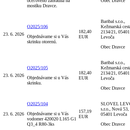
oceľového zábradlia na
Obec Dravce
mostíku Dravce.
Baribal s.r.o.,
O2025/106
Kežmarská cest
182,40
2134/21, 05401
23. 6. 2026
Objednávame si u Vás
EUR
Levoča
skrinku otorenú.
Obec Dravce
Baribal s.r.o.,
O2025/105
Kežmarská cest
182,40
2134/21, 05401
23. 6. 2026
Objednávame si u Vás
EUR
Levoča
skrinku.
Obec Dravce
O2025/104
SLOVEL LE
s.r.o., Nová 53,
157,19
Objednávame si u Vás
23. 6. 2026
05401 Levoča
EUR
vodomer 420020 L165 G1
Q3_4 R80-3ks
Obec Dravce