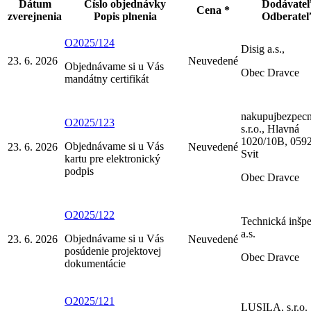
Dátum
Číslo objednávky
Dodávate
Cena *
zverejnenia
Popis plnenia
Odberate
O2025/124
Disig a.s.,
23. 6. 2026
Neuvedené
Objednávame si u Vás
Obec Dravce
mandátny certifikát
nakupujbezpecn
O2025/123
s.r.o., Hlavná
1020/10B, 059
Objednávame si u Vás
23. 6. 2026
Neuvedené
Svit
kartu pre elektronický
podpis
Obec Dravce
O2025/122
Technická inšpe
a.s.
Objednávame si u Vás
23. 6. 2026
Neuvedené
posúdenie projektovej
Obec Dravce
dokumentácie
O2025/121
LUSILA, s.r.o.