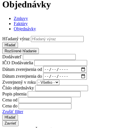
Objednávky
Zmluvy
Faktúry
Objednávky
Hľadaný výraz
Hľadať
Rozšírené hľadanie
Dodávateľ
IČO Dodávatelia
Dátum zverejnenia od
Dátum zverejnenia do
Zverejnený v roku
Číslo objednávky
Popis plnenia
Cena od
Cena do
Zrušiť filter
Zavrieť