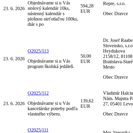
Objednávame si u Vás
Repre, s.r.o.
594,28
stolový kalendár 10ks,
23. 6. 2026
EUR
nástenný kalendár s
Obec Dravce
plošnou sieťotlačou 100ks,
diár s po
Dr. Josef Raabe
Slovensko, s.r.o
O2025/113
Heydukova
50,00
2158/12, 81108
23. 6. 2026
Objednávame si u Vás
EUR
Bratislava-Staré
program školská jedáleň.
Mesto
Obec Dravce
O2025/112
Vladimír Halcin
Nám. Majstra P
139,62
Objednávame si u Vás
23. 6. 2026
27, 05401 Levo
EUR
kancelárske potreby podľa
vlastného výberu.
Obec Dravce
O2025/111
Mgr. Veronika