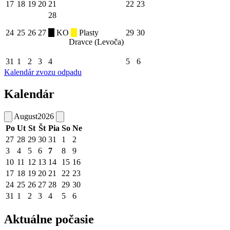
17
18
19
20
21
22
23
28
24
25
26
27
KO
Plasty
29
30
Dravce (Levoča)
31
1
2
3
4
5
6
Kalendár zvozu odpadu
Kalendár
August
2026
Po
Ut
St
Št
Pia
So
Ne
27
28
29
30
31
1
2
3
4
5
6
7
8
9
10
11
12
13
14
15
16
17
18
19
20
21
22
23
24
25
26
27
28
29
30
31
1
2
3
4
5
6
Aktuálne počasie