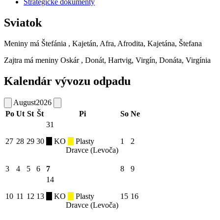
Strategické dokumenty
Sviatok
Meniny má
Štefánia
, Kajetán, Afra, Afrodita, Kajetána, Štefana
Zajtra má meniny
Oskár
, Donát, Hartvig, Virgín, Donáta, Virgínia
Kalendár vývozu odpadu
August
2026
Po
Ut
St
Št
Pi
So
Ne
31
27
28
29
30
KO
Plasty
1
2
Dravce (Levoča)
3
4
5
6
7
8
9
14
10
11
12
13
KO
Plasty
15
16
Dravce (Levoča)