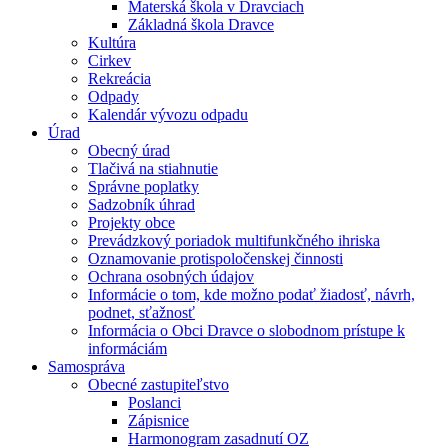
Materská škola v Dravciach
Základná škola Dravce
Kultúra
Cirkev
Rekreácia
Odpady
Kalendár vývozu odpadu
Úrad
Obecný úrad
Tlačivá na stiahnutie
Správne poplatky
Sadzobník úhrad
Projekty obce
Prevádzkový poriadok multifunkčného ihriska
Oznamovanie protispoločenskej činnosti
Ochrana osobných údajov
Informácie o tom, kde možno podať žiadosť, návrh,
podnet, sťažnosť
Informácia o Obci Dravce o slobodnom prístupe k
informáciám
Samospráva
Obecné zastupiteľstvo
Poslanci
Zápisnice
Harmonogram zasadnutí OZ