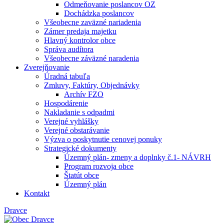
Odmeňovanie poslancov OZ
Dochádzka poslancov
Všeobecne zaväzné nariadenia
Zámer predaja majetku
Hlavný kontrolor obce
Správa audítora
Všeobecne záväzné naradenia
Zverejňovanie
Úradná tabuľa
Zmluvy, Faktúry, Objednávky
Archív FZO
Hospodárenie
Nakladanie s odpadmi
Verejné vyhlášky
Verejné obstarávanie
Výzva o poskytnutie cenovej ponuky
Strategické dokumenty
Územný plán- zmeny a doplnky č.1- NÁVRH
Program rozvoja obce
Štatút obce
Územný plán
Kontakt
Dravce