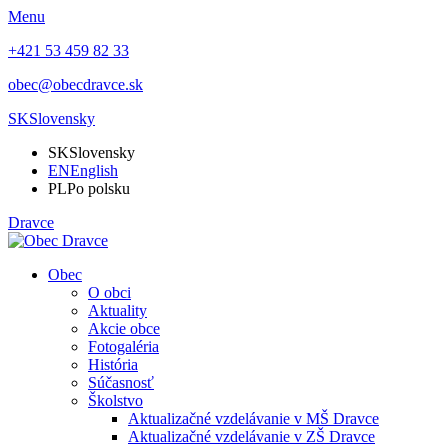
Menu
+421 53 459 82 33
obec@obecdravce.sk
SK
Slovensky
SK
Slovensky
EN
English
PL
Po polsku
Dravce
Obec
O obci
Aktuality
Akcie obce
Fotogaléria
História
Súčasnosť
Školstvo
Aktualizačné vzdelávanie v MŠ Dravce
Aktualizačné vzdelávanie v ZŠ Dravce