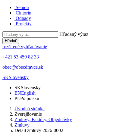
Seniori
Cintorín
Odpady
Projekty
Hľadaný výraz
Hľadať
rozšírené vyhľadávanie
+421 53 459 82 33
obec@obecdravce.sk
SK
Slovensky
SK
Slovensky
EN
English
PL
Po polsku
Úvodná stránka
Zverejňovanie
Zmluvy, Faktúry, Objednávky
Zmluvy
Detail zmluvy 2026-0002