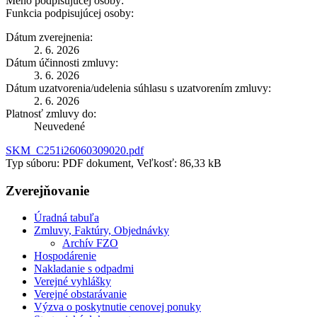
Meno podpisujúcej osoby:
Funkcia podpisujúcej osoby:
Dátum zverejnenia:
2. 6. 2026
Dátum účinnosti zmluvy:
3. 6. 2026
Dátum uzatvorenia/udelenia súhlasu s uzatvorením zmluvy:
2. 6. 2026
Platnosť zmluvy do:
Neuvedené
SKM_C251i26060309020.pdf
Typ súboru: PDF dokument, Veľkosť: 86,33 kB
Zverejňovanie
Úradná tabuľa
Zmluvy, Faktúry, Objednávky
Archív FZO
Hospodárenie
Nakladanie s odpadmi
Verejné vyhlášky
Verejné obstarávanie
Výzva o poskytnutie cenovej ponuky