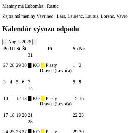
Meniny má
Ľubomíra
, Rastic
Zajtra má meniny
Vavrinec
, Lars, Laurenc, Laurus, Lorenc, Vavro
Kalendár vývozu odpadu
August
2026
Po
Ut
St
Št
Pi
So
Ne
31
27
28
29
30
KO
Plasty
1
2
Dravce (Levoča)
3
4
5
6
7
8
9
14
10
11
12
13
KO
Plasty
15
16
Dravce (Levoča)
17
18
19
20
21
22
23
28
24
25
26
27
KO
Plasty
29
30