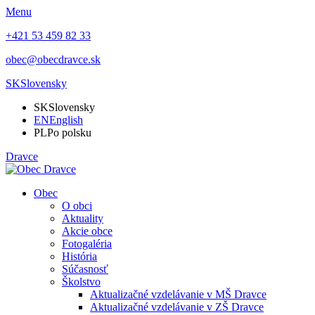
Menu
+421 53 459 82 33
obec@obecdravce.sk
SK
Slovensky
SK
Slovensky
EN
English
PL
Po polsku
Dravce
Obec
O obci
Aktuality
Akcie obce
Fotogaléria
História
Súčasnosť
Školstvo
Aktualizačné vzdelávanie v MŠ Dravce
Aktualizačné vzdelávanie v ZŠ Dravce