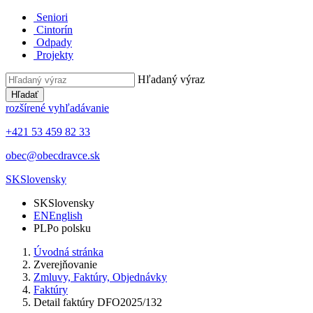
Seniori
Cintorín
Odpady
Projekty
Hľadaný výraz
Hľadať
rozšírené vyhľadávanie
+421 53 459 82 33
obec@obecdravce.sk
SK
Slovensky
SK
Slovensky
EN
English
PL
Po polsku
Úvodná stránka
Zverejňovanie
Zmluvy, Faktúry, Objednávky
Faktúry
Detail faktúry DFO2025/132