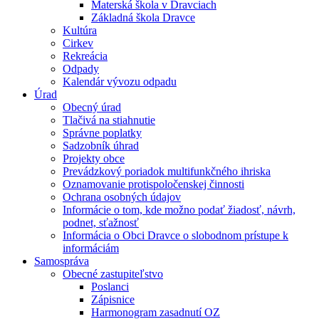
Materská škola v Dravciach
Základná škola Dravce
Kultúra
Cirkev
Rekreácia
Odpady
Kalendár vývozu odpadu
Úrad
Obecný úrad
Tlačivá na stiahnutie
Správne poplatky
Sadzobník úhrad
Projekty obce
Prevádzkový poriadok multifunkčného ihriska
Oznamovanie protispoločenskej činnosti
Ochrana osobných údajov
Informácie o tom, kde možno podať žiadosť, návrh,
podnet, sťažnosť
Informácia o Obci Dravce o slobodnom prístupe k
informáciám
Samospráva
Obecné zastupiteľstvo
Poslanci
Zápisnice
Harmonogram zasadnutí OZ