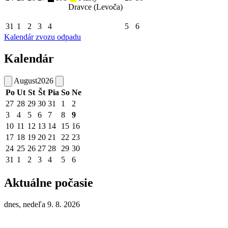
Dravce (Levoča)
31
1
2
3
4
5
6
Kalendár zvozu odpadu
Kalendár
August
2026
Po
Ut
St
Št
Pia
So
Ne
27
28
29
30
31
1
2
3
4
5
6
7
8
9
10
11
12
13
14
15
16
17
18
19
20
21
22
23
24
25
26
27
28
29
30
31
1
2
3
4
5
6
Aktuálne počasie
dnes, nedeľa 9. 8. 2026