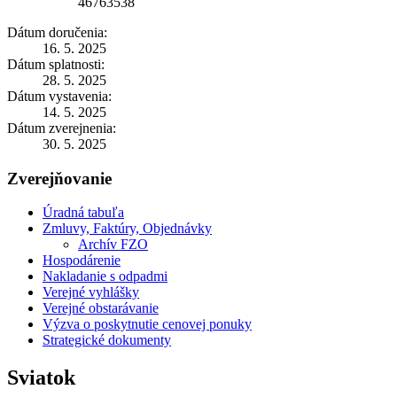
46763538
Dátum doručenia:
16. 5. 2025
Dátum splatnosti:
28. 5. 2025
Dátum vystavenia:
14. 5. 2025
Dátum zverejnenia:
30. 5. 2025
Zverejňovanie
Úradná tabuľa
Zmluvy, Faktúry, Objednávky
Archív FZO
Hospodárenie
Nakladanie s odpadmi
Verejné vyhlášky
Verejné obstarávanie
Výzva o poskytnutie cenovej ponuky
Strategické dokumenty
Sviatok