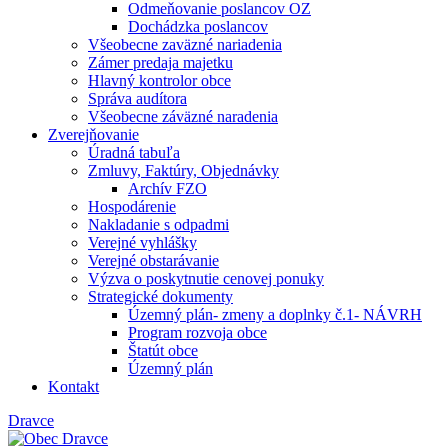
Odmeňovanie poslancov OZ
Dochádzka poslancov
Všeobecne zaväzné nariadenia
Zámer predaja majetku
Hlavný kontrolor obce
Správa audítora
Všeobecne záväzné naradenia
Zverejňovanie
Úradná tabuľa
Zmluvy, Faktúry, Objednávky
Archív FZO
Hospodárenie
Nakladanie s odpadmi
Verejné vyhlášky
Verejné obstarávanie
Výzva o poskytnutie cenovej ponuky
Strategické dokumenty
Územný plán- zmeny a doplnky č.1- NÁVRH
Program rozvoja obce
Štatút obce
Územný plán
Kontakt
Dravce