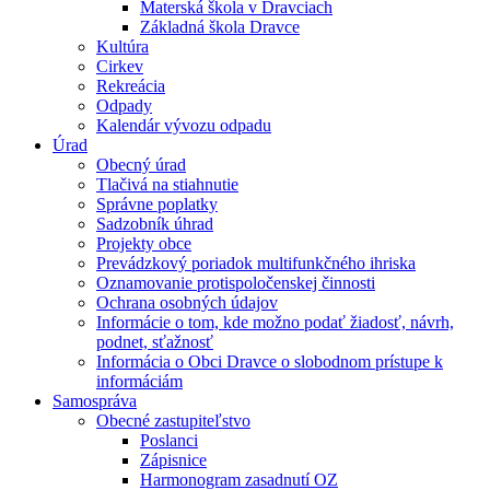
Materská škola v Dravciach
Základná škola Dravce
Kultúra
Cirkev
Rekreácia
Odpady
Kalendár vývozu odpadu
Úrad
Obecný úrad
Tlačivá na stiahnutie
Správne poplatky
Sadzobník úhrad
Projekty obce
Prevádzkový poriadok multifunkčného ihriska
Oznamovanie protispoločenskej činnosti
Ochrana osobných údajov
Informácie o tom, kde možno podať žiadosť, návrh,
podnet, sťažnosť
Informácia o Obci Dravce o slobodnom prístupe k
informáciám
Samospráva
Obecné zastupiteľstvo
Poslanci
Zápisnice
Harmonogram zasadnutí OZ