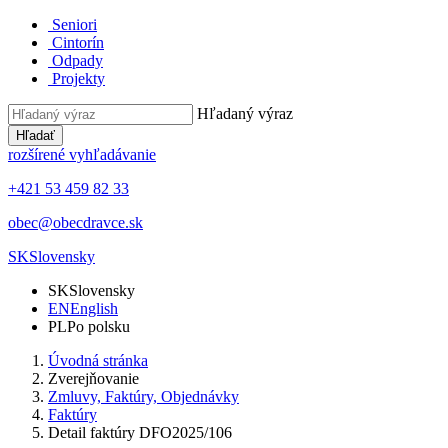
Seniori
Cintorín
Odpady
Projekty
Hľadaný výraz
Hľadať
rozšírené vyhľadávanie
+421 53 459 82 33
obec@obecdravce.sk
SK
Slovensky
SK
Slovensky
EN
English
PL
Po polsku
Úvodná stránka
Zverejňovanie
Zmluvy, Faktúry, Objednávky
Faktúry
Detail faktúry DFO2025/106