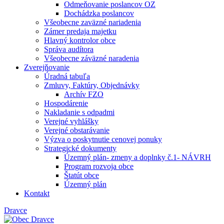
Odmeňovanie poslancov OZ
Dochádzka poslancov
Všeobecne zaväzné nariadenia
Zámer predaja majetku
Hlavný kontrolor obce
Správa audítora
Všeobecne záväzné naradenia
Zverejňovanie
Úradná tabuľa
Zmluvy, Faktúry, Objednávky
Archív FZO
Hospodárenie
Nakladanie s odpadmi
Verejné vyhlášky
Verejné obstarávanie
Výzva o poskytnutie cenovej ponuky
Strategické dokumenty
Územný plán- zmeny a doplnky č.1- NÁVRH
Program rozvoja obce
Štatút obce
Územný plán
Kontakt
Dravce