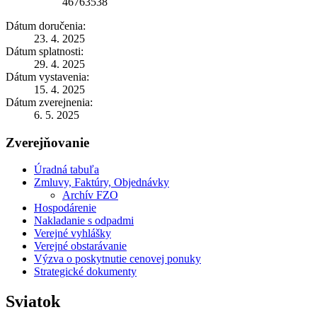
46763538
Dátum doručenia:
23. 4. 2025
Dátum splatnosti:
29. 4. 2025
Dátum vystavenia:
15. 4. 2025
Dátum zverejnenia:
6. 5. 2025
Zverejňovanie
Úradná tabuľa
Zmluvy, Faktúry, Objednávky
Archív FZO
Hospodárenie
Nakladanie s odpadmi
Verejné vyhlášky
Verejné obstarávanie
Výzva o poskytnutie cenovej ponuky
Strategické dokumenty
Sviatok