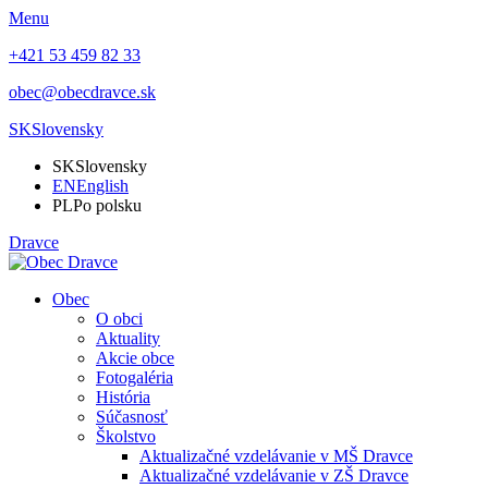
Menu
+421 53 459 82 33
obec@obecdravce.sk
SK
Slovensky
SK
Slovensky
EN
English
PL
Po polsku
Dravce
Obec
O obci
Aktuality
Akcie obce
Fotogaléria
História
Súčasnosť
Školstvo
Aktualizačné vzdelávanie v MŠ Dravce
Aktualizačné vzdelávanie v ZŠ Dravce