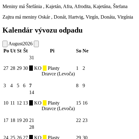
Meniny má
Štefánia
, Kajetán, Afra, Afrodita, Kajetána, Štefana
Zajtra má meniny
Oskár
, Donát, Hartvig, Virgín, Donáta, Virgínia
Kalendár vývozu odpadu
August
2026
Po
Ut
St
Št
Pi
So
Ne
31
27
28
29
30
KO
Plasty
1
2
Dravce (Levoča)
3
4
5
6
7
8
9
14
10
11
12
13
KO
Plasty
15
16
Dravce (Levoča)
17
18
19
20
21
22
23
28
24
25
26
27
KO
Plasty
29
30