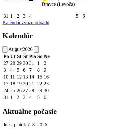
Dravce (Levoča)
31
1
2
3
4
5
6
Kalendár zvozu odpadu
Kalendár
August
2026
Po
Ut
St
Št
Pia
So
Ne
27
28
29
30
31
1
2
3
4
5
6
7
8
9
10
11
12
13
14
15
16
17
18
19
20
21
22
23
24
25
26
27
28
29
30
31
1
2
3
4
5
6
Aktuálne počasie
dnes, piatok 7. 8. 2026