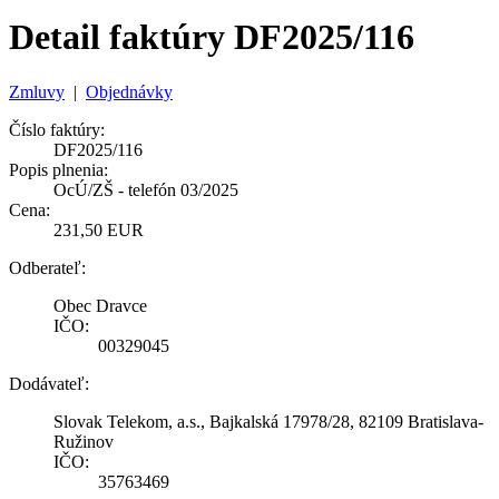
Detail faktúry DF2025/116
Zmluvy
|
Objednávky
Číslo faktúry:
DF2025/116
Popis plnenia:
OcÚ/ZŠ - telefón 03/2025
Cena:
231,50 EUR
Odberateľ:
Obec Dravce
IČO:
00329045
Dodávateľ:
Slovak Telekom, a.s., Bajkalská 17978/28, 82109 Bratislava-
Ružinov
IČO:
35763469