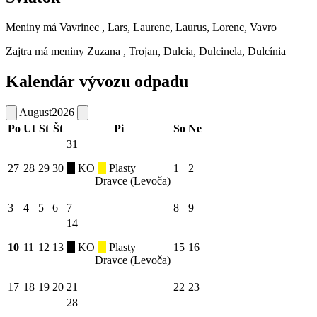
Meniny má
Vavrinec
, Lars, Laurenc, Laurus, Lorenc, Vavro
Zajtra má meniny
Zuzana
, Trojan, Dulcia, Dulcinela, Dulcínia
Kalendár vývozu odpadu
August
2026
Po
Ut
St
Št
Pi
So
Ne
31
27
28
29
30
KO
Plasty
1
2
Dravce (Levoča)
3
4
5
6
7
8
9
14
10
11
12
13
KO
Plasty
15
16
Dravce (Levoča)
17
18
19
20
21
22
23
28