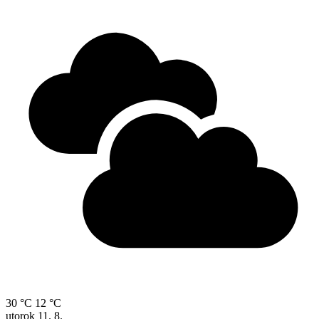
30 °C
12 °C
utorok
11. 8.