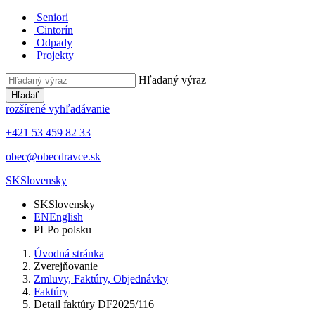
Seniori
Cintorín
Odpady
Projekty
Hľadaný výraz
Hľadať
rozšírené vyhľadávanie
+421 53 459 82 33
obec@obecdravce.sk
SK
Slovensky
SK
Slovensky
EN
English
PL
Po polsku
Úvodná stránka
Zverejňovanie
Zmluvy, Faktúry, Objednávky
Faktúry
Detail faktúry DF2025/116