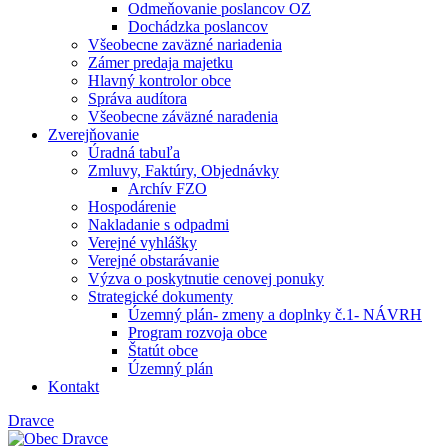
Odmeňovanie poslancov OZ
Dochádzka poslancov
Všeobecne zaväzné nariadenia
Zámer predaja majetku
Hlavný kontrolor obce
Správa audítora
Všeobecne záväzné naradenia
Zverejňovanie
Úradná tabuľa
Zmluvy, Faktúry, Objednávky
Archív FZO
Hospodárenie
Nakladanie s odpadmi
Verejné vyhlášky
Verejné obstarávanie
Výzva o poskytnutie cenovej ponuky
Strategické dokumenty
Územný plán- zmeny a doplnky č.1- NÁVRH
Program rozvoja obce
Štatút obce
Územný plán
Kontakt
Dravce