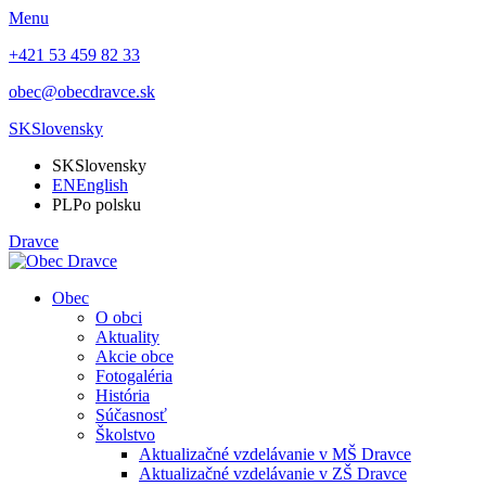
Menu
+421 53 459 82 33
obec@obecdravce.sk
SK
Slovensky
SK
Slovensky
EN
English
PL
Po polsku
Dravce
Obec
O obci
Aktuality
Akcie obce
Fotogaléria
História
Súčasnosť
Školstvo
Aktualizačné vzdelávanie v MŠ Dravce
Aktualizačné vzdelávanie v ZŠ Dravce