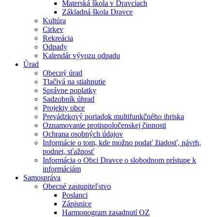
Materská škola v Dravciach
Základná škola Dravce
Kultúra
Cirkev
Rekreácia
Odpady
Kalendár vývozu odpadu
Úrad
Obecný úrad
Tlačivá na stiahnutie
Správne poplatky
Sadzobník úhrad
Projekty obce
Prevádzkový poriadok multifunkčného ihriska
Oznamovanie protispoločenskej činnosti
Ochrana osobných údajov
Informácie o tom, kde možno podať žiadosť, návrh,
podnet, sťažnosť
Informácia o Obci Dravce o slobodnom prístupe k
informáciám
Samospráva
Obecné zastupiteľstvo
Poslanci
Zápisnice
Harmonogram zasadnutí OZ