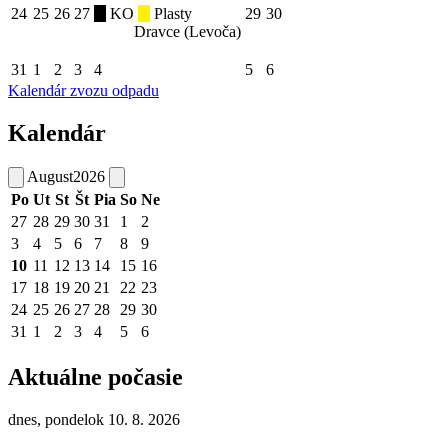
24
25
26
27
KO
Plasty
29
30
Dravce (Levoča)
31
1
2
3
4
5
6
Kalendár zvozu odpadu
Kalendár
August
2026
Po
Ut
St
Št
Pia
So
Ne
27
28
29
30
31
1
2
3
4
5
6
7
8
9
10
11
12
13
14
15
16
17
18
19
20
21
22
23
24
25
26
27
28
29
30
31
1
2
3
4
5
6
Aktuálne počasie
dnes, pondelok 10. 8. 2026