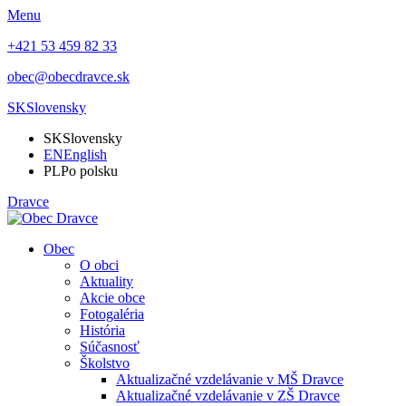
Menu
+421 53 459 82 33
obec@obecdravce.sk
SK
Slovensky
SK
Slovensky
EN
English
PL
Po polsku
Dravce
Obec
O obci
Aktuality
Akcie obce
Fotogaléria
História
Súčasnosť
Školstvo
Aktualizačné vzdelávanie v MŠ Dravce
Aktualizačné vzdelávanie v ZŠ Dravce