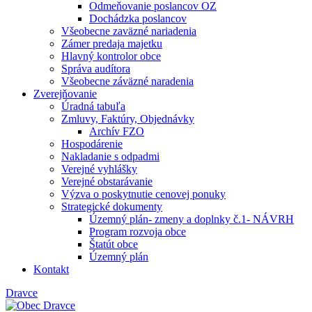
Odmeňovanie poslancov OZ
Dochádzka poslancov
Všeobecne zaväzné nariadenia
Zámer predaja majetku
Hlavný kontrolor obce
Správa audítora
Všeobecne záväzné naradenia
Zverejňovanie
Úradná tabuľa
Zmluvy, Faktúry, Objednávky
Archív FZO
Hospodárenie
Nakladanie s odpadmi
Verejné vyhlášky
Verejné obstarávanie
Výzva o poskytnutie cenovej ponuky
Strategické dokumenty
Územný plán- zmeny a doplnky č.1- NÁVRH
Program rozvoja obce
Štatút obce
Územný plán
Kontakt
Dravce