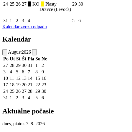
24
25
26
27
KO
Plasty
29
30
Dravce (Levoča)
31
1
2
3
4
5
6
Kalendár zvozu odpadu
Kalendár
August
2026
Po
Ut
St
Št
Pia
So
Ne
27
28
29
30
31
1
2
3
4
5
6
7
8
9
10
11
12
13
14
15
16
17
18
19
20
21
22
23
24
25
26
27
28
29
30
31
1
2
3
4
5
6
Aktuálne počasie
dnes, piatok 7. 8. 2026