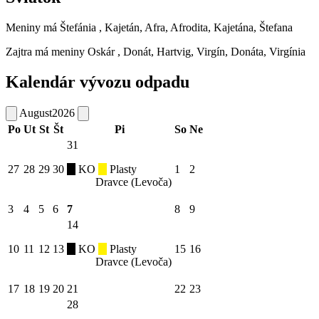
Meniny má
Štefánia
, Kajetán, Afra, Afrodita, Kajetána, Štefana
Zajtra má meniny
Oskár
, Donát, Hartvig, Virgín, Donáta, Virgínia
Kalendár vývozu odpadu
August
2026
Po
Ut
St
Št
Pi
So
Ne
31
27
28
29
30
KO
Plasty
1
2
Dravce (Levoča)
3
4
5
6
7
8
9
14
10
11
12
13
KO
Plasty
15
16
Dravce (Levoča)
17
18
19
20
21
22
23
28