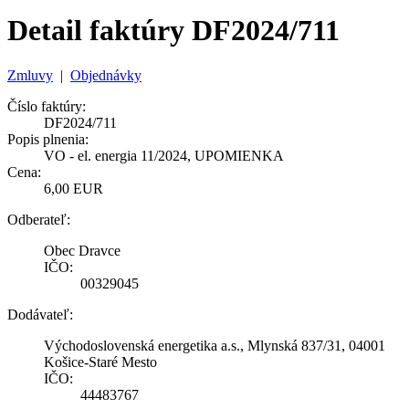
Detail faktúry DF2024/711
Zmluvy
|
Objednávky
Číslo faktúry:
DF2024/711
Popis plnenia:
VO - el. energia 11/2024, UPOMIENKA
Cena:
6,00 EUR
Odberateľ:
Obec Dravce
IČO:
00329045
Dodávateľ:
Východoslovenská energetika a.s., Mlynská 837/31, 04001
Košice-Staré Mesto
IČO:
44483767