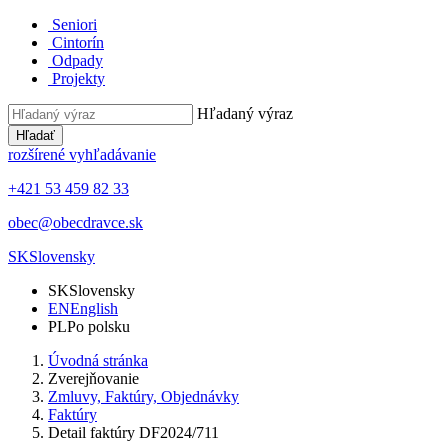
Seniori
Cintorín
Odpady
Projekty
Hľadaný výraz
Hľadať
rozšírené vyhľadávanie
+421 53 459 82 33
obec@obecdravce.sk
SK
Slovensky
SK
Slovensky
EN
English
PL
Po polsku
Úvodná stránka
Zverejňovanie
Zmluvy, Faktúry, Objednávky
Faktúry
Detail faktúry DF2024/711