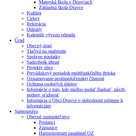
Materská škola v Dravciach
Základná škola Dravce
Kultúra
Cirkev
Rekreácia
Odpady
Kalendár vývozu odpadu
Úrad
Obecný úrad
Tlačivá na stiahnutie
Správne poplatky
Sadzobník úhrad
Projekty obce
Prevádzkový poriadok multifunkčného ihriska
Oznamovanie protispoločenskej činnosti
Ochrana osobných údajov
Informácie o tom, kde možno podať žiadosť, návrh,
podnet, sťažnosť
Informácia o Obci Dravce o slobodnom prístupe k
informáciám
Samospráva
Obecné zastupiteľstvo
Poslanci
Zápisnice
Harmonogram zasadnutí OZ