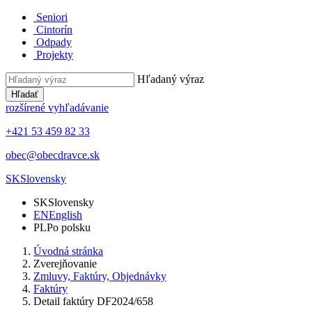
Seniori
Cintorín
Odpady
Projekty
Hľadaný výraz
Hľadať
rozšírené vyhľadávanie
+421 53 459 82 33
obec@obecdravce.sk
SK
Slovensky
SK
Slovensky
EN
English
PL
Po polsku
Úvodná stránka
Zverejňovanie
Zmluvy, Faktúry, Objednávky
Faktúry
Detail faktúry DF2024/658