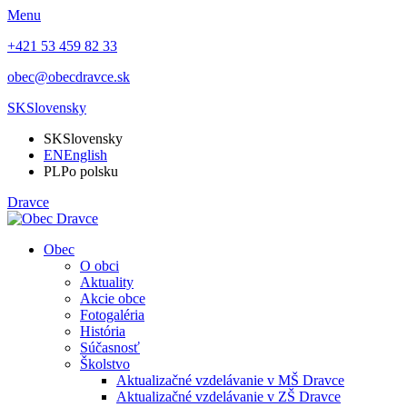
Menu
+421 53 459 82 33
obec@obecdravce.sk
SK
Slovensky
SK
Slovensky
EN
English
PL
Po polsku
Dravce
Obec
O obci
Aktuality
Akcie obce
Fotogaléria
História
Súčasnosť
Školstvo
Aktualizačné vzdelávanie v MŠ Dravce
Aktualizačné vzdelávanie v ZŠ Dravce