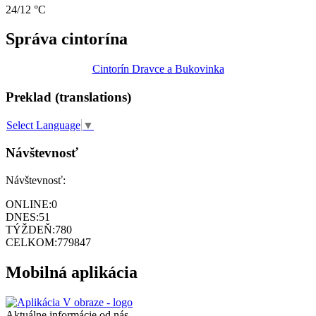
24/12 °C
Správa cintorína
Cintorín Dravce a Bukovinka
Preklad (translations)
Select Language
▼
Návštevnosť
Návštevnosť:
ONLINE:
0
DNES:
51
TÝŽDEŇ:
780
CELKOM:
779847
Mobilná aplikácia
Aktuálne informácie od nás