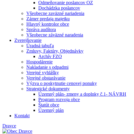
Odmeňovanie poslancov OZ
Dochádzka poslancov
Všeobecne zaväzné nariadenia
Zámer predaja majetku
Hlavný kontrolor obce
Správa audítora
Všeobecne záväzné naradenia
Zverejňovanie
Úradná tabuľa
Zmluvy, Faktúry, Objednávky
Archív FZO
Hospodárenie
Nakladanie s odpadmi
Verejné vyhlášky
Verejné obstarávanie
Výzva o poskytnutie cenovej ponuky
Strategické dokumenty
Územný plán- zmeny a doplnky č.1- NÁVRH
Program rozvoja obce
Štatút obce
Územný plán
Kontakt
Dravce