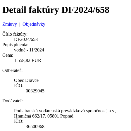
Detail faktúry DF2024/658
Zmluvy
|
Objednávky
Číslo faktúry:
DF2024/658
Popis plnenia:
vodné - 11/2024
Cena:
1 558,82 EUR
Odberateľ:
Obec Dravce
IČO:
00329045
Dodávateľ:
Podtatranská vodárenská prevádzková spoločnosť, a.s.,
Hraničná 662/17, 05801 Poprad
IČO:
36500968