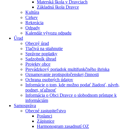
Materská škola v Dravciach
Základná škola Dravce
Kultúra
Cirkev
Rekreácia
Odpady
Kalendár vývozu odpadu
Úrad
Obecný úrad
Tlačivá na stiahnutie
Správne poplatky
Sadzobník úhrad
Projekty obce
Prevádzkový poriadok multifunkčného ihriska
Oznamovanie protispoločenskej činnosti
Ochrana osobných údajov
Informácie o tom, kde možno podať žiadosť, návrh,
podnet, sťažnosť
Informácia o Obci Dravce o slobodnom prístupe k
informáciám
Samospráva
Obecné zastupiteľstvo
Poslanci
Zápisnice
Harmonogram zasadnutí OZ