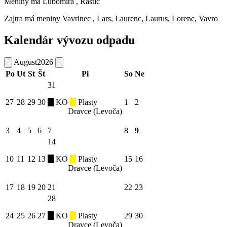
Meniny má
Ľubomíra
, Rastic
Zajtra má meniny
Vavrinec
, Lars, Laurenc, Laurus, Lorenc, Vavro
Kalendár vývozu odpadu
August
2026
Po
Ut
St
Št
Pi
So
Ne
31
27
28
29
30
KO
Plasty
1
2
Dravce (Levoča)
3
4
5
6
7
8
9
14
10
11
12
13
KO
Plasty
15
16
Dravce (Levoča)
17
18
19
20
21
22
23
28
24
25
26
27
KO
Plasty
29
30
Dravce (Levoča)