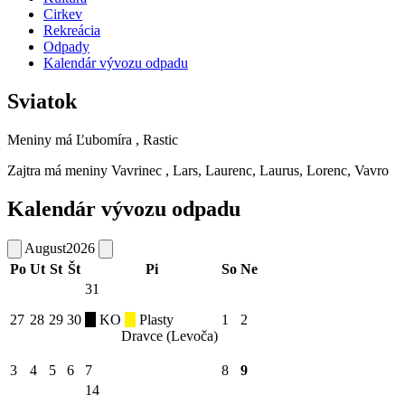
Cirkev
Rekreácia
Odpady
Kalendár vývozu odpadu
Sviatok
Meniny má
Ľubomíra
, Rastic
Zajtra má meniny
Vavrinec
, Lars, Laurenc, Laurus, Lorenc, Vavro
Kalendár vývozu odpadu
August
2026
Po
Ut
St
Št
Pi
So
Ne
31
27
28
29
30
KO
Plasty
1
2
Dravce (Levoča)
3
4
5
6
7
8
9
14