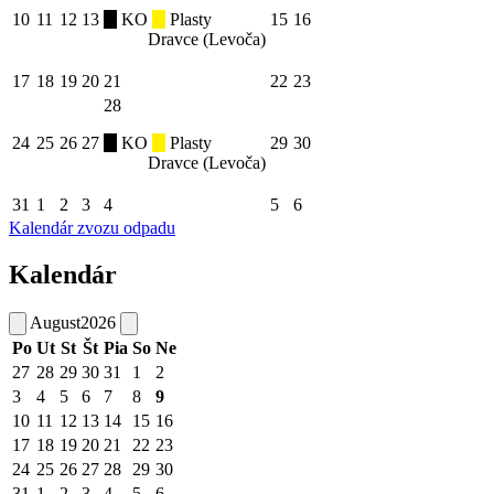
10
11
12
13
KO
Plasty
15
16
Dravce (Levoča)
17
18
19
20
21
22
23
28
24
25
26
27
KO
Plasty
29
30
Dravce (Levoča)
31
1
2
3
4
5
6
Kalendár zvozu odpadu
Kalendár
August
2026
Po
Ut
St
Št
Pia
So
Ne
27
28
29
30
31
1
2
3
4
5
6
7
8
9
10
11
12
13
14
15
16
17
18
19
20
21
22
23
24
25
26
27
28
29
30
31
1
2
3
4
5
6