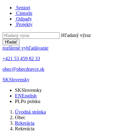
Seniori
Cintorín
Odpady
Projekty
Hľadaný výraz
Hľadať
rozšírené vyhľadávanie
+421 53 459 82 33
obec@obecdravce.sk
SK
Slovensky
SK
Slovensky
EN
English
PL
Po polsku
Úvodná stránka
Obec
Rekreácia
Rekreácia