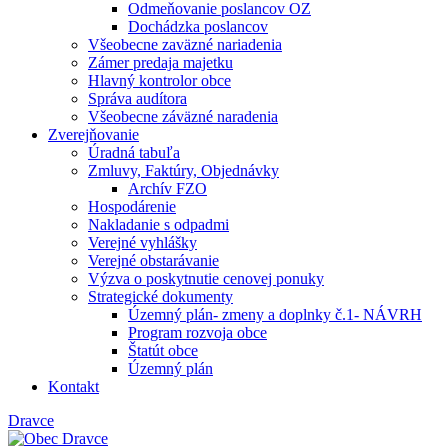
Odmeňovanie poslancov OZ
Dochádzka poslancov
Všeobecne zaväzné nariadenia
Zámer predaja majetku
Hlavný kontrolor obce
Správa audítora
Všeobecne záväzné naradenia
Zverejňovanie
Úradná tabuľa
Zmluvy, Faktúry, Objednávky
Archív FZO
Hospodárenie
Nakladanie s odpadmi
Verejné vyhlášky
Verejné obstarávanie
Výzva o poskytnutie cenovej ponuky
Strategické dokumenty
Územný plán- zmeny a doplnky č.1- NÁVRH
Program rozvoja obce
Štatút obce
Územný plán
Kontakt
Dravce