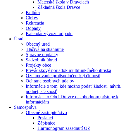
Materská škola v Dravciach
Základná škola Dravce
Kultúra
Cirkev
Rekreácia
Odpady
Kalendár vývozu odpadu
Úrad
Obecný úrad
Tlačivá na stiahnutie
Správne poplatky
Sadzobník úhrad
Projekty obce
Prevádzkový poriadok multifunkčného ihriska
Oznamovanie protispoločenskej činnosti
Ochrana osobných údajov
Informácie o tom, kde možno podať žiadosť, návrh,
podnet, sťažnosť
Informácia o Obci Dravce o slobodnom prístupe k
informáciám
Samospráva
Obecné zastupiteľstvo
Poslanci
Zápisnice
Harmonogram zasadnutí OZ