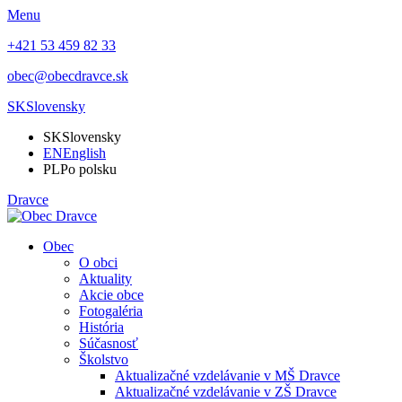
Menu
+421 53 459 82 33
obec@obecdravce.sk
SK
Slovensky
SK
Slovensky
EN
English
PL
Po polsku
Dravce
Obec
O obci
Aktuality
Akcie obce
Fotogaléria
História
Súčasnosť
Školstvo
Aktualizačné vzdelávanie v MŠ Dravce
Aktualizačné vzdelávanie v ZŠ Dravce