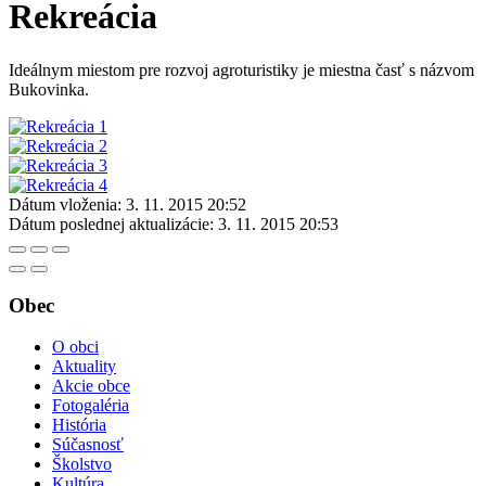
Rekreácia
Ideálnym miestom pre rozvoj agroturistiky je miestna časť s názvom
Bukovinka.
Dátum vloženia:
3. 11. 2015 20:52
Dátum poslednej aktualizácie:
3. 11. 2015 20:53
Obec
O obci
Aktuality
Akcie obce
Fotogaléria
História
Súčasnosť
Školstvo
Kultúra