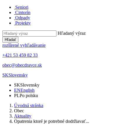
Seniori
Cintorín
Odpady
Projekty
Hľadaný výraz
Hľadať
rozšírené vyhľadávanie
+421 53 459 82 33
obec@obecdravce.sk
SK
Slovensky
SK
Slovensky
EN
English
PL
Po polsku
Úvodná stránka
Obec
Aktuality
Opatrenia ktoré je potrebné dodržiavať...