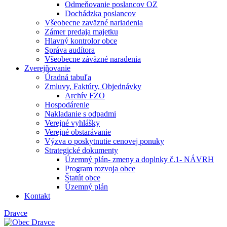
Odmeňovanie poslancov OZ
Dochádzka poslancov
Všeobecne zaväzné nariadenia
Zámer predaja majetku
Hlavný kontrolor obce
Správa audítora
Všeobecne záväzné naradenia
Zverejňovanie
Úradná tabuľa
Zmluvy, Faktúry, Objednávky
Archív FZO
Hospodárenie
Nakladanie s odpadmi
Verejné vyhlášky
Verejné obstarávanie
Výzva o poskytnutie cenovej ponuky
Strategické dokumenty
Územný plán- zmeny a doplnky č.1- NÁVRH
Program rozvoja obce
Štatút obce
Územný plán
Kontakt
Dravce