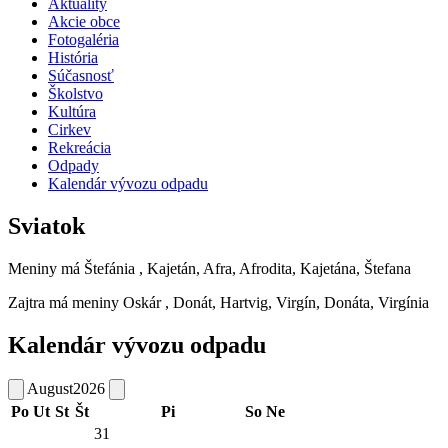
Aktuality
Akcie obce
Fotogaléria
História
Súčasnosť
Školstvo
Kultúra
Cirkev
Rekreácia
Odpady
Kalendár vývozu odpadu
Sviatok
Meniny má
Štefánia
, Kajetán, Afra, Afrodita, Kajetána, Štefana
Zajtra má meniny
Oskár
, Donát, Hartvig, Virgín, Donáta, Virgínia
Kalendár vývozu odpadu
August
2026
Po
Ut
St
Št
Pi
So
Ne
31