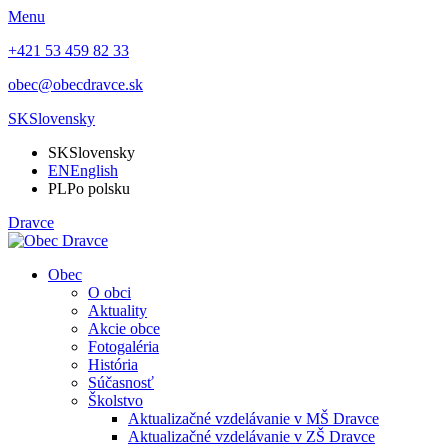
Menu
+421 53 459 82 33
obec@obecdravce.sk
SK
Slovensky
SK
Slovensky
EN
English
PL
Po polsku
Dravce
Obec
O obci
Aktuality
Akcie obce
Fotogaléria
História
Súčasnosť
Školstvo
Aktualizačné vzdelávanie v MŠ Dravce
Aktualizačné vzdelávanie v ZŠ Dravce