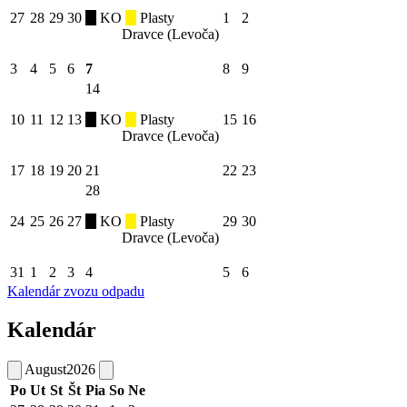
27
28
29
30
KO
Plasty
1
2
Dravce (Levoča)
3
4
5
6
7
8
9
14
10
11
12
13
KO
Plasty
15
16
Dravce (Levoča)
17
18
19
20
21
22
23
28
24
25
26
27
KO
Plasty
29
30
Dravce (Levoča)
31
1
2
3
4
5
6
Kalendár zvozu odpadu
Kalendár
August
2026
Po
Ut
St
Št
Pia
So
Ne