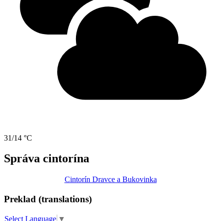
31/14 °C
Správa cintorína
Cintorín Dravce a Bukovinka
Preklad (translations)
Select Language
▼