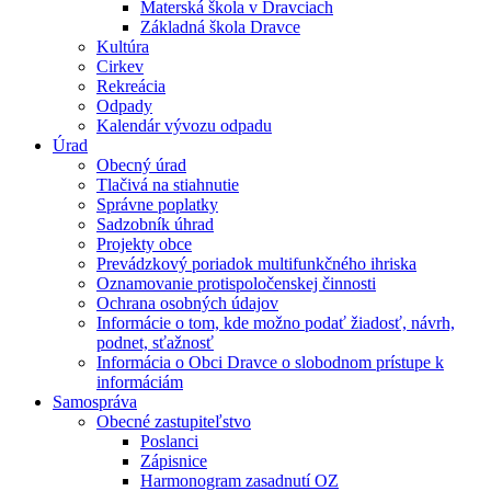
Materská škola v Dravciach
Základná škola Dravce
Kultúra
Cirkev
Rekreácia
Odpady
Kalendár vývozu odpadu
Úrad
Obecný úrad
Tlačivá na stiahnutie
Správne poplatky
Sadzobník úhrad
Projekty obce
Prevádzkový poriadok multifunkčného ihriska
Oznamovanie protispoločenskej činnosti
Ochrana osobných údajov
Informácie o tom, kde možno podať žiadosť, návrh,
podnet, sťažnosť
Informácia o Obci Dravce o slobodnom prístupe k
informáciám
Samospráva
Obecné zastupiteľstvo
Poslanci
Zápisnice
Harmonogram zasadnutí OZ