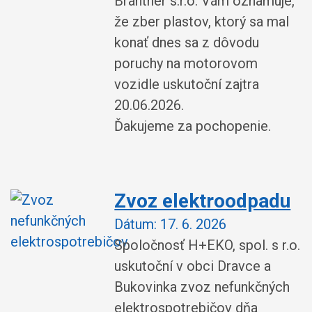
Brantner s.r.o. Vám oznamuje,
že zber plastov, ktorý sa mal
konať dnes sa z dôvodu
poruchy na motorovom
vozidle uskutoční zajtra
20.06.2026.
Ďakujeme za pochopenie.
Zvoz elektroodpadu
Dátum:
17. 6. 2026
Spoločnosť H+EKO, spol. s r.o.
uskutoční v obci Dravce a
Bukovinka zvoz nefunkčných
elektrospotrebičov dňa