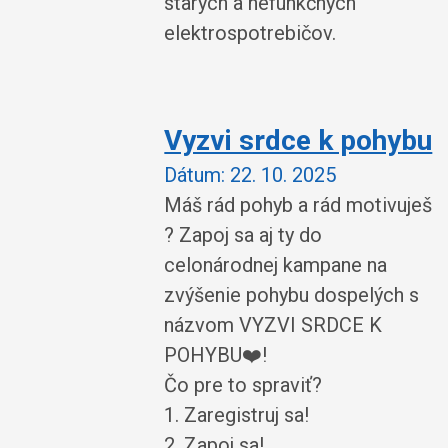
starých a nefunkčných
elektrospotrebičov.
Vyzvi srdce k pohybu
Dátum:
22. 10. 2025
Máš rád pohyb a rád motivuješ
? Zapoj sa aj ty do
celonárodnej kampane na
zvýšenie pohybu dospelých s
názvom VYZVI SRDCE K
POHYBU❤️!
Čo pre to spraviť?
1. Zaregistruj sa!
2. Zapoj sa!