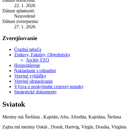
Dátum doručenia:
22. 1. 2026
Dátum splatnosti:
Neuvedené
Dátum zverejnenia:
27. 1. 2026
Zverejňovanie
Úradná tabuľa
Zmluvy, Faktúry, Objednávky
Archív FZO
Hospodárenie
Nakladanie s odpadmi
Verejné vyhlášky
Verejné obstarávanie
Výzva o poskytnutie cenovej ponuky
Strategické dokumenty
Sviatok
Meniny má
Štefánia
, Kajetán, Afra, Afrodita, Kajetána, Štefana
Zajtra má meniny
Oskár
, Donát, Hartvig, Virgín, Donáta, Virgínia