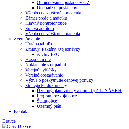
Odmeňovanie poslancov OZ
Dochádzka poslancov
Všeobecne zaväzné nariadenia
Zámer predaja majetku
Hlavný kontrolor obce
Správa audítora
Všeobecne záväzné naradenia
Zverejňovanie
Úradná tabuľa
Zmluvy, Faktúry, Objednávky
Archív FZO
Hospodárenie
Nakladanie s odpadmi
Verejné vyhlášky
Verejné obstarávanie
Výzva o poskytnutie cenovej ponuky
Strategické dokumenty
Územný plán- zmeny a doplnky č.1- NÁVRH
Program rozvoja obce
Štatút obce
Územný plán
Kontakt
Dravce