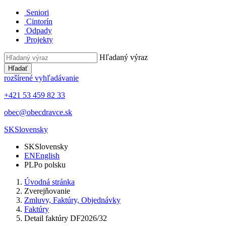
Seniori
Cintorín
Odpady
Projekty
Hľadaný výraz
Hľadať
rozšírené vyhľadávanie
+421 53 459 82 33
obec@obecdravce.sk
SK
Slovensky
SK
Slovensky
EN
English
PL
Po polsku
Úvodná stránka
Zverejňovanie
Zmluvy, Faktúry, Objednávky
Faktúry
Detail faktúry DF2026/32