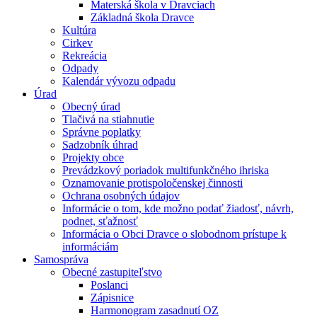
Materská škola v Dravciach
Základná škola Dravce
Kultúra
Cirkev
Rekreácia
Odpady
Kalendár vývozu odpadu
Úrad
Obecný úrad
Tlačivá na stiahnutie
Správne poplatky
Sadzobník úhrad
Projekty obce
Prevádzkový poriadok multifunkčného ihriska
Oznamovanie protispoločenskej činnosti
Ochrana osobných údajov
Informácie o tom, kde možno podať žiadosť, návrh,
podnet, sťažnosť
Informácia o Obci Dravce o slobodnom prístupe k
informáciám
Samospráva
Obecné zastupiteľstvo
Poslanci
Zápisnice
Harmonogram zasadnutí OZ