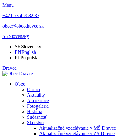
Menu
+421 53 459 82 33
obec@obecdravce.sk
SK
Slovensky
SK
Slovensky
EN
English
PL
Po polsku
Dravce
Obec
O obci
Aktuality
Akcie obce
Fotogaléria
História
Súčasnosť
Školstvo
Aktualizačné vzdelávanie v MŠ Dravce
Aktualizačné vzdelávanie v ZŠ Dravce