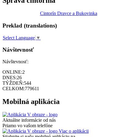
Správa cintorína
Cintorín Dravce a Bukovinka
Preklad (translations)
Select Language
▼
Návštevnosť
Návštevnosť:
ONLINE:
2
DNES:
26
TÝŽDEŇ:
544
CELKOM:
779611
Mobilná aplikácia
Aktuálne informácie od nás
Priamo vo vašom telefóne
Viac o aplikácii
Stiahnite si našu mobilnú aplikáciu na