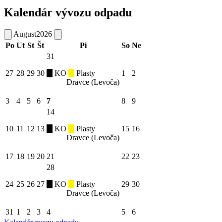
Kalendár vývozu odpadu
August
2026
Po
Ut
St
Št
Pi
So
Ne
31
27
28
29
30
KO
Plasty
1
2
Dravce (Levoča)
3
4
5
6
7
8
9
14
10
11
12
13
KO
Plasty
15
16
Dravce (Levoča)
17
18
19
20
21
22
23
28
24
25
26
27
KO
Plasty
29
30
Dravce (Levoča)
31
1
2
3
4
5
6