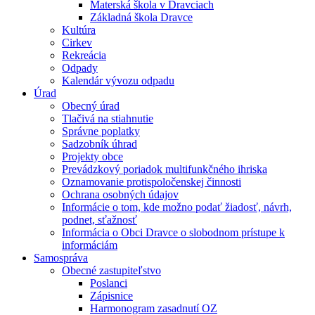
Materská škola v Dravciach
Základná škola Dravce
Kultúra
Cirkev
Rekreácia
Odpady
Kalendár vývozu odpadu
Úrad
Obecný úrad
Tlačivá na stiahnutie
Správne poplatky
Sadzobník úhrad
Projekty obce
Prevádzkový poriadok multifunkčného ihriska
Oznamovanie protispoločenskej činnosti
Ochrana osobných údajov
Informácie o tom, kde možno podať žiadosť, návrh,
podnet, sťažnosť
Informácia o Obci Dravce o slobodnom prístupe k
informáciám
Samospráva
Obecné zastupiteľstvo
Poslanci
Zápisnice
Harmonogram zasadnutí OZ