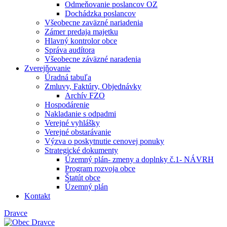
Odmeňovanie poslancov OZ
Dochádzka poslancov
Všeobecne zaväzné nariadenia
Zámer predaja majetku
Hlavný kontrolor obce
Správa audítora
Všeobecne záväzné naradenia
Zverejňovanie
Úradná tabuľa
Zmluvy, Faktúry, Objednávky
Archív FZO
Hospodárenie
Nakladanie s odpadmi
Verejné vyhlášky
Verejné obstarávanie
Výzva o poskytnutie cenovej ponuky
Strategické dokumenty
Územný plán- zmeny a doplnky č.1- NÁVRH
Program rozvoja obce
Štatút obce
Územný plán
Kontakt
Dravce