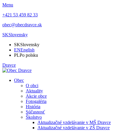
Menu
+421 53 459 82 33
obec@obecdravce.sk
SK
Slovensky
SK
Slovensky
EN
English
PL
Po polsku
Dravce
Obec
O obci
Aktuality
Akcie obce
Fotogaléria
História
Súčasnosť
Školstvo
Aktualizačné vzdelávanie v MŠ Dravce
Aktualizačné vzdelávanie v ZŠ Dravce