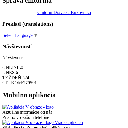
Správa cintorína
Cintorín Dravce a Bukovinka
Preklad (translations)
Select Language
▼
Návštevnosť
Návštevnosť:
ONLINE:
0
DNES:
6
TÝŽDEŇ:
524
CELKOM:
779591
Mobilná aplikácia
Aktuálne informácie od nás
Priamo vo vašom telefóne
Viac o aplikácii
Stiahnite si našu mobilnú aplikáciu na