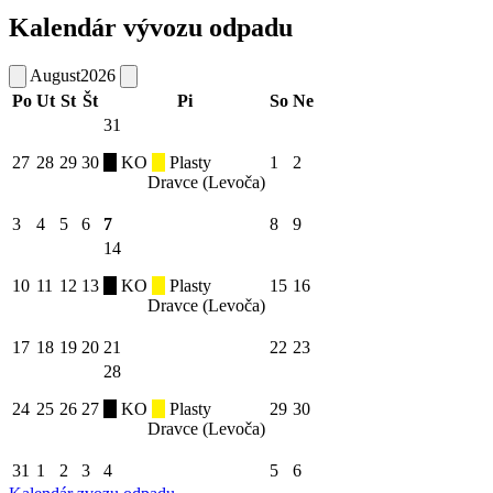
Kalendár vývozu odpadu
August
2026
Po
Ut
St
Št
Pi
So
Ne
31
27
28
29
30
KO
Plasty
1
2
Dravce (Levoča)
3
4
5
6
7
8
9
14
10
11
12
13
KO
Plasty
15
16
Dravce (Levoča)
17
18
19
20
21
22
23
28
24
25
26
27
KO
Plasty
29
30
Dravce (Levoča)
31
1
2
3
4
5
6