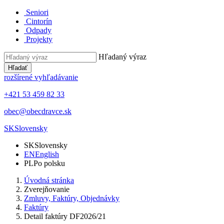
Seniori
Cintorín
Odpady
Projekty
Hľadaný výraz
Hľadať
rozšírené vyhľadávanie
+421 53 459 82 33
obec@obecdravce.sk
SK
Slovensky
SK
Slovensky
EN
English
PL
Po polsku
Úvodná stránka
Zverejňovanie
Zmluvy, Faktúry, Objednávky
Faktúry
Detail faktúry DF2026/21