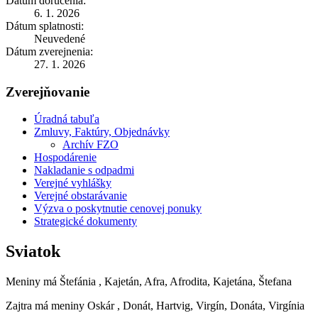
Dátum doručenia:
6. 1. 2026
Dátum splatnosti:
Neuvedené
Dátum zverejnenia:
27. 1. 2026
Zverejňovanie
Úradná tabuľa
Zmluvy, Faktúry, Objednávky
Archív FZO
Hospodárenie
Nakladanie s odpadmi
Verejné vyhlášky
Verejné obstarávanie
Výzva o poskytnutie cenovej ponuky
Strategické dokumenty
Sviatok
Meniny má
Štefánia
, Kajetán, Afra, Afrodita, Kajetána, Štefana
Zajtra má meniny
Oskár
, Donát, Hartvig, Virgín, Donáta, Virgínia